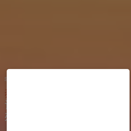
×
您在泰国开展业务的一站式服务平台
泰国领先的
公司注册、签
证、商业牌照、政府合规
办公室、会计及税务服务