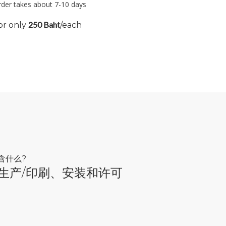
der takes about 7-10 days
推广你的
250 Baht
or only
/each
告
含什么?
生产/印刷、安装和许可