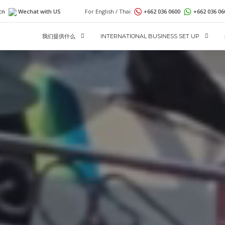
cn
Wechat with US
For English / Thai:
+662 036 0600
+662 036 0
我们提供什么
INTERNATIONAL BUSINESS SET UP