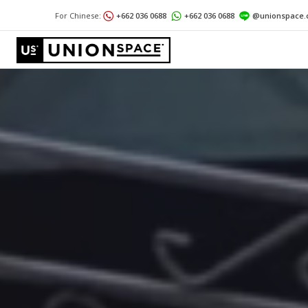
For Chinese:
+662 036 0688
+662 036 0688
@unionspace.