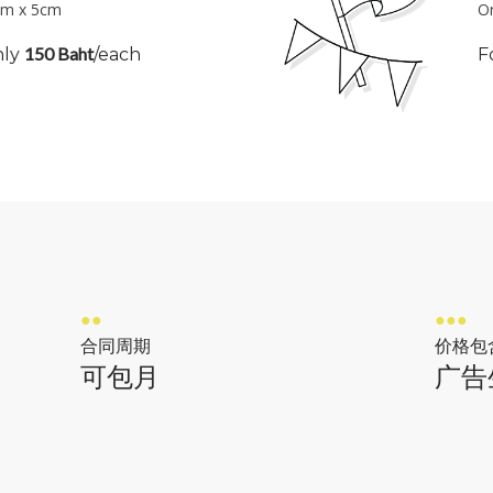
5cm x 5cm
Or
曼谷好玩刺激的嘟嘟车上
150 Baht
nly
/each
F
品牌、产品或服务吗?
曼谷最大的移动广告公司，为您带来Tuk Tuk Bum Bum广
●●
●●●
合同周期
价格包
可包月
广告