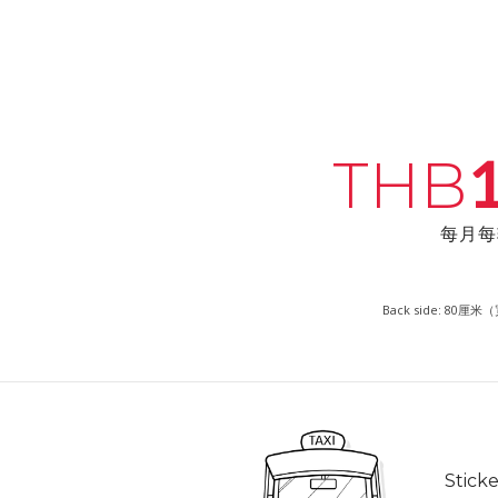
1
THB
每月每
Back side: 80厘
Sticke