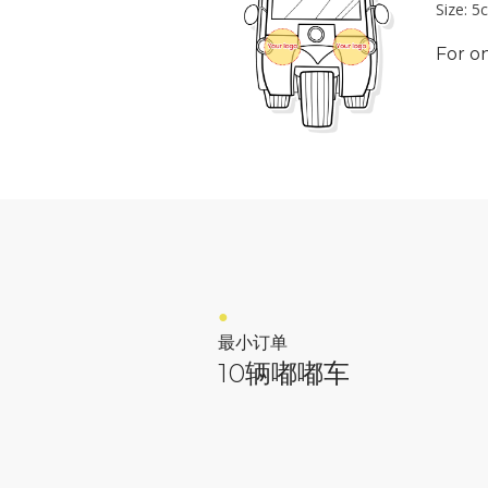
Size: 
您想在
For o
●
最小订单
10辆嘟嘟车