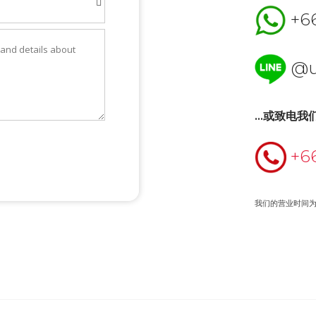
+66
@u
...或致电我
+66
我们的营业时间为周