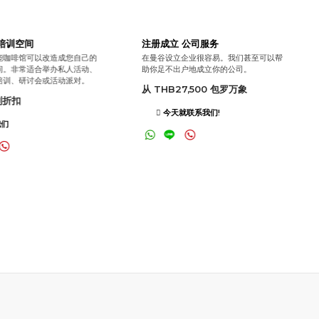
培训空间
注册成立 公司服务
能咖啡馆可以改造成您自己的
在曼谷设立企业很容易。我们甚至可以帮
间。非常适合举办私人活动、
助你足不出户地成立你的公司。
培训、研讨会或活动派对。
从 THB27,500 包罗万象
别折扣
今天就联系我们!
们