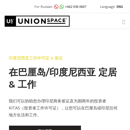
For Russian:
+662 036 0607
Language:
ENG
For English / Thai:
+662 036 0600
+662 036 0600
@usth
For Chinese:
+662 036 0688
+662 036 0688
@unionspace.cn
我们提供什么
Wechat with US
INTERNATIONAL BUSINESS SET UP
印度尼西亚工作许可证 & 签证
地点
关于 UNIONSPACE
在巴厘岛/印度尼西亚 定居
新闻与洞察
& 工作
有问题或需要帮助吗？
我们可以协助您办理印尼商务签证及为期两年的投资者
Warning
: Undefined variable $phone in
KITAS（投资者工作许可证），让您可以在巴厘岛或印尼任何
/www/wwwroot/unionspace.com.cn/header.php
on line
446
地方生活和工作。