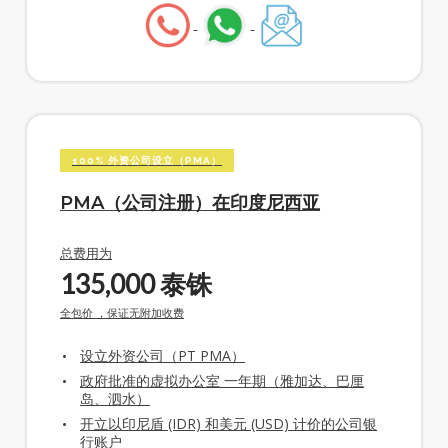
100% 外资公司设立（PMA）
PMA（公司注册）在印度尼西亚
总费用为
135,000
泰铢
全包价 ，保证无附加收费
设立外资公司（PT PMA）
政府批准的虚拟办公室 一年期（雅加达、巴厘
岛、泗水）
开立以印尼盾 (IDR) 和美元 (USD) 计价的公司银
行账户