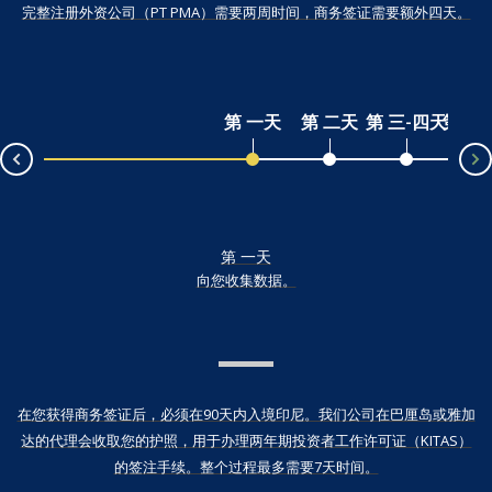
完整注册外资公司（PT PMA）需要两周时间，商务签证需要额外四天。
第 一天
第 二天
第 三-四天
第 四
v
第 一天
向您收集数据。
在您获得商务签证后，必须在90天内入境印尼。我们公司在巴厘岛或雅加
达的代理会收取您的护照，用于办理两年期投资者工作许可证（KITAS）
的签注手续。整个过程最多需要7天时间。