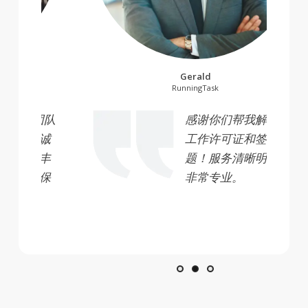
Gerald
RunningTask
nspace 团队
感谢你们帮我解决了
务！团队诚
工作许可证和签证问
专业经验丰
题！服务清晰明了，
你们继续保
非常专业。