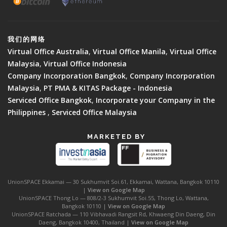
我们的网络
Virtual Office Australia
,
Virtual Office Manila
,
Virtual Office
Malaysia
,
Virtual Office Indonesia
Company Incorporation Bangkok
,
Company Incorporation
Malaysia
,
PT PMA & KITAS Package - Indonesia
Serviced Office Bangkok
,
Incorporate your Company in the
Philippines
,
Serviced Office Malaysia
MARKETED BY
UnionSPACE Ekkamai — 30 Sukhumvit Soi.61, Ekkamai, Wattana, Bangkok 10110
|
View on Google Map
UnionSPACE Thong Lo — 808/2-3 Sukhumvit Soi.55, Thong Lo, Wattana,
Bangkok 10110 |
View on Google Map
UnionSPACE Ratchada — 110 Vibhavadi Rangsit Rd, Khwaeng Din Daeng, Din
Daeng, Bangkok 10400, Thailand |
View on Google Map