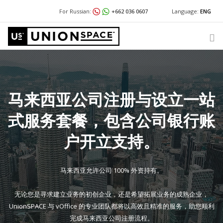
For Russian:
+662 036 0607
Language:
ENG
For English / Thai:
+662 036 0600
+662 036 0600
@usth
For Chinese:
+662 036 0688
+662 036 0688
@unionspace.cn
我们提供什么
Wechat with US
INTERNATIONAL BUSINESS SET UP
马来西亚公司注册与设立一站
地点
式服务套餐，包含公司银行账
关于 UNIONSPACE
新闻与洞察
户开立支持。
有问题或需要帮助吗？
马来西亚允许公司 100% 外资持有。
Warning
: Undefined variable $phone in
/www/wwwroot/unionspace.com.cn/header.php
on line
446
无论您是寻求建立业务的初创企业，还是希望拓展业务的成熟企业，
UnionSPACE 与 vOffice 的专业团队都将以高效且精准的服务，助您顺利
完成马来西亚公司注册流程。