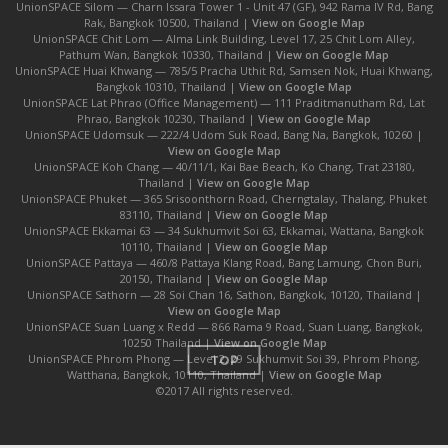
UnionSPACE Silom — Charn Issara Tower 1 - Unit 47 (GF), 942 Rama IV Rd, Bang
Rak, Bangkok 10500, Thailand |
View on Google Map
UnionSPACE Chit Lom — Alma Link Building, Level 17, 25 Chit Lom Alley,
Pathum Wan, Bangkok 10330, Thailand |
View on Google Map
UnionSPACE Huai Khwang — 785/5 Pracha Uthit Rd, Samsen Nok, Huai Khwang,
Bangkok 10310, Thailand |
View on Google Map
UnionSPACE Lat Phrao (Office Management) — 111 Praditmanutham Rd, Lat
Phrao, Bangkok 10230, Thailand |
View on Google Map
UnionSPACE Udomsuk — 222/4 Udom Suk Road, Bang Na, Bangkok, 10260 |
View on Google Map
UnionSPACE Koh Chang — 40/11/1, Kai Bae Beach, Ko Chang, Trat 23180,
Thailand |
View on Google Map
UnionSPACE Phuket — 365 Srisoonthorn Road, Cherngtalay, Thalang, Phuket
83110, Thailand |
View on Google Map
UnionSPACE Ekkamai 63 — 34 Sukhumvit Soi 63, Ekkamai, Wattana, Bangkok
10110, Thailand |
View on Google Map
UnionSPACE Pattaya — 460/8 Pattaya Klang Road, Bang Lamung, Chon Buri,
20150, Thailand |
View on Google Map
UnionSPACE Sathorn — 28 Soi Chan 16, Sathon, Bangkok, 10120, Thailand |
View on Google Map
UnionSPACE Suan Luang x Redd — 866 Rama 9 Road, Suan Luang, Bangkok,
10250 Thailand |
View on Google Map
UnionSPACE Phrom Phong — Level 2, 29 Sukhumvit Soi 39, Phrom Phong,
TOP
Watthana, Bangkok, 10110, Thailand |
View on Google Map
©2017 All rights reserved.