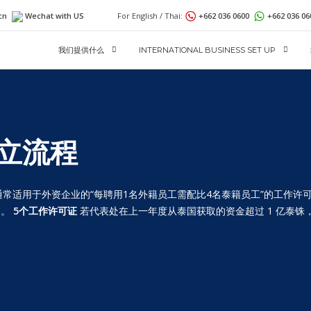
cn
Wechat with US
For English / Thai:
+662 036 0600
+662 036 0
我们提供什么
INTERNATIONAL BUSINESS SET UP
立流程
常适用于外资企业的“每聘用1名外籍员工需配比4名泰籍员工”的工作许
）。
5个工作许可证
若代表处在上一年度从泰国获取的资金超过 1 亿泰铢