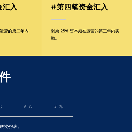
金汇入
#第四笔资金汇入
在运营的第二年内
剩余 25% 资本须在运营的第三年内实
缴。
件
七
# 八
# 九
的财务报表。